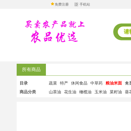
免费注册
手机站
所有商品
目录
蔬菜
特产
休闲食品
中草药
粮油米面
禽
商品分类
山茶油
花生油
橄榄油
玉米油
菜籽油
葵