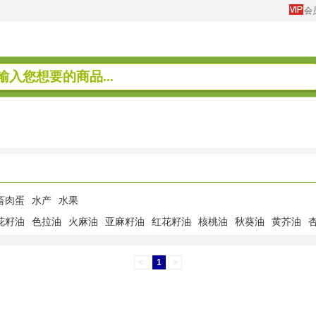
会
畜肉蛋
水产
水果
花籽油
色拉油
火麻油
亚麻籽油
红花籽油
核桃油
秋葵油
黄芥油
<
1
>