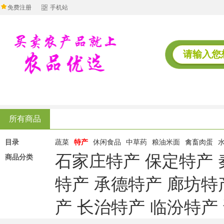
免费注册
手机站
所有商品
目录
蔬菜
特产
休闲食品
中草药
粮油米面
禽畜肉蛋
石家庄特产
保定特产
商品分类
特产
承德特产
廊坊特
产
长治特产
临汾特产