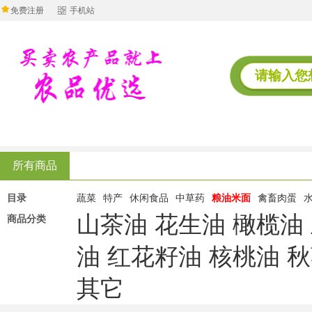
免费注册
手机站
所有商品
目录
蔬菜
特产
休闲食品
中草药
粮油米面
禽畜肉蛋
山茶油
花生油
橄榄油
商品分类
油
红花籽油
核桃油
秋
其它