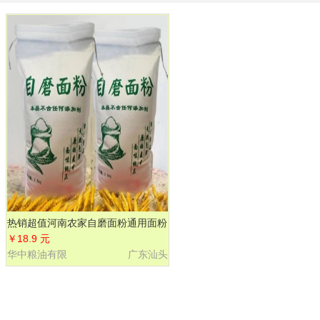
热销超值河南农家自磨面粉通用面粉
小麦粉5斤批发包邮
￥18.9 元
华中粮油有限
广东汕头
公司