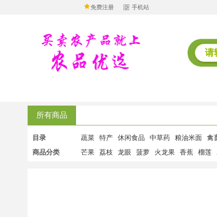
免费注册
手机站
所有商品
目录
蔬菜
特产
休闲食品
中草药
粮油米面
禽
商品分类
芒果
荔枝
龙眼
菠萝
火龙果
香蕉
榴莲