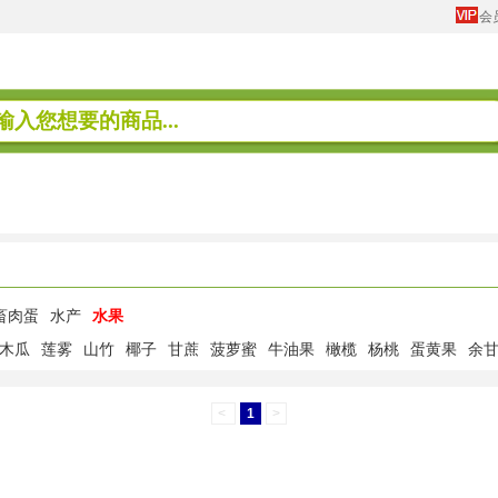
会
畜肉蛋
水产
水果
木瓜
莲雾
山竹
椰子
甘蔗
菠萝蜜
牛油果
橄榄
杨桃
蛋黄果
余
<
1
>