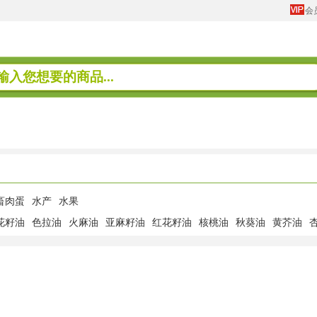
会
畜肉蛋
水产
水果
花籽油
色拉油
火麻油
亚麻籽油
红花籽油
核桃油
秋葵油
黄芥油