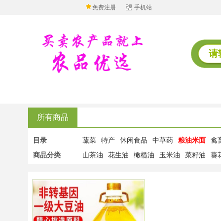
免费注册
手机站
所有商品
目录
蔬菜
特产
休闲食品
中草药
粮油米面
禽
商品分类
山茶油
花生油
橄榄油
玉米油
菜籽油
葵