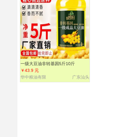
一级大豆油非转基因5斤10斤
&#65532特价批发浓香无添加家用食
￥43.9 元
用油
华中粮油有限
广东汕头
公司