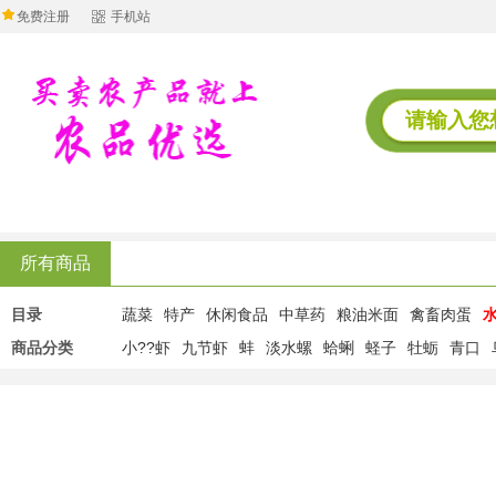
免费注册
手机站
所有商品
目录
蔬菜
特产
休闲食品
中草药
粮油米面
禽畜肉蛋
商品分类
小??虾
九节虾
蚌
淡水螺
蛤蜊
蛏子
牡蛎
青口