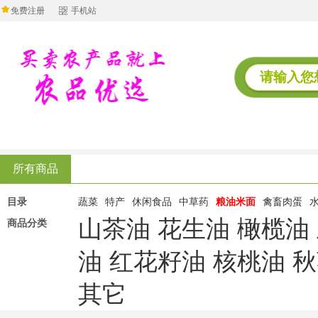
免费注册
手机站
所有商品
目录
蔬菜
特产
休闲食品
中草药
粮油米面
禽畜肉蛋
山茶油
花生油
橄榄油
商品分类
油
红花籽油
核桃油
秋
其它