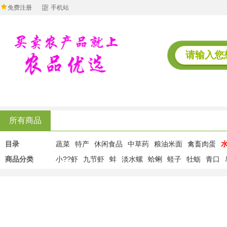
免费注册
手机站
所有商品
目录
蔬菜
特产
休闲食品
中草药
粮油米面
禽畜肉蛋
商品分类
小??虾
九节虾
蚌
淡水螺
蛤蜊
蛏子
牡蛎
青口