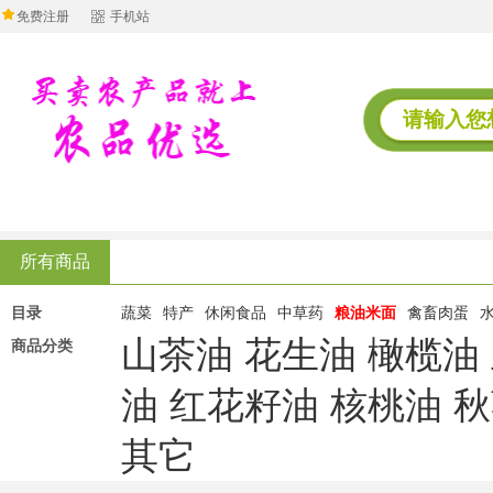
免费注册
手机站
所有商品
目录
蔬菜
特产
休闲食品
中草药
粮油米面
禽畜肉蛋
山茶油
花生油
橄榄油
商品分类
油
红花籽油
核桃油
秋
其它