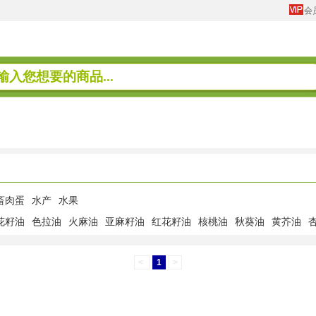
会
畜肉蛋
水产
水果
花籽油
色拉油
火麻油
亚麻籽油
红花籽油
核桃油
秋葵油
黄芥油
<
1
>