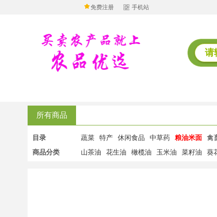
免费注册
手机站
所有商品
目录
蔬菜
特产
休闲食品
中草药
粮油米面
禽
商品分类
山茶油
花生油
橄榄油
玉米油
菜籽油
葵