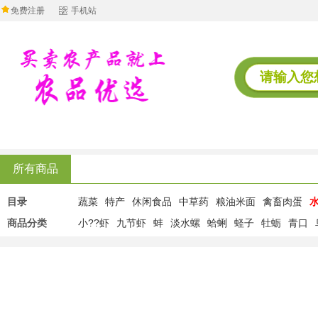
免费注册
手机站
所有商品
目录
蔬菜
特产
休闲食品
中草药
粮油米面
禽畜肉蛋
商品分类
小??虾
九节虾
蚌
淡水螺
蛤蜊
蛏子
牡蛎
青口