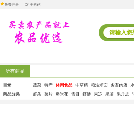
免费注册
手机站
所有商品
目录
蔬菜
特产
休闲食品
中草药
粮油米面
禽畜肉蛋
商品分类
虾条
薯片
爆米花
雪饼
虾酥
果冻
果脯
果丹皮