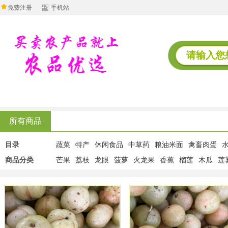
免费注册
手机站
所有商品
目录
蔬菜
特产
休闲食品
中草药
粮油米面
禽畜肉蛋
商品分类
芒果
荔枝
龙眼
菠萝
火龙果
香蕉
榴莲
木瓜
莲