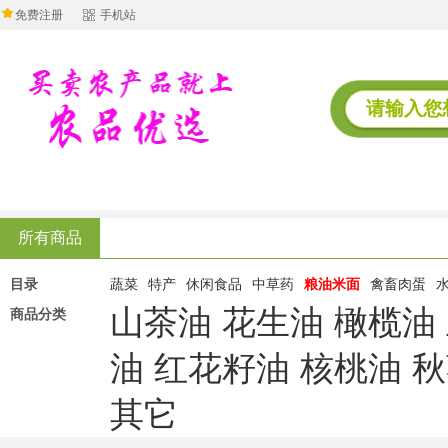
免费注册
手机站
所有商品
目录
蔬菜
特产
休闲食品
中草药
粮油米面
禽畜肉蛋
山茶油
花生油
橄榄油
商品分类
油
红花籽油
核桃油
秋
其它