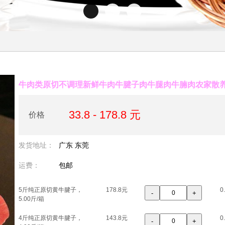
牛肉类原切不调理新鲜牛肉牛腱子肉牛腿肉牛腩肉农家散
33.8 - 178.8 元
价格
发货地址：
广东 东莞
运费：
包邮
5斤纯正原切黄牛腱子，
178.8元
0
-
+
5.00斤/箱
4斤纯正原切黄牛腱子，
143.8元
0
-
+