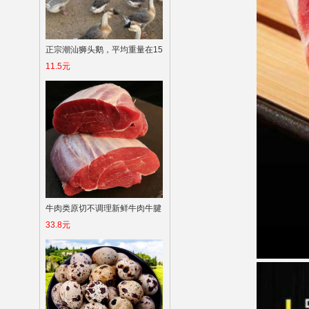
正宗潮汕狮头鹅，平均重量在15
11.5元
斤左右
牛肉类原切不调理新鲜牛肉牛腱
33.8元
子肉牛腿肉牛腩肉农家散养黄牛
肉清真包邮