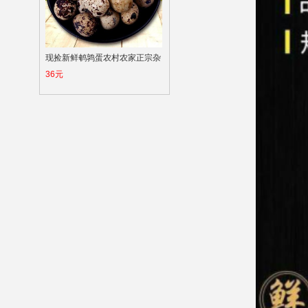
现捡新鲜鹌鹑蛋农村农家正宗杂
36元
粮散养生的鸟蛋批发零食用鸡蛋