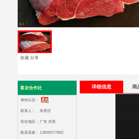
1
-
1
收藏 分享
详细信息
商
富农合作社
身份认证：
联系人：
朱星任
所在地区：
广东 东莞
联系卖家：
13809277892