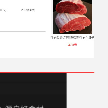
.00元
200箱可售
牛肉类原切不调理新鲜牛肉牛腱子
肉牛腿肉牛腩肉农家散养黄牛肉清
33.8元
真包邮