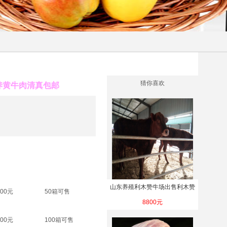
猜你喜欢
养黄牛肉清真包邮
山东养殖利木赞牛场出售利木赞
.00元
50箱可售
牛、牛犊
8800元
.00元
100箱可售