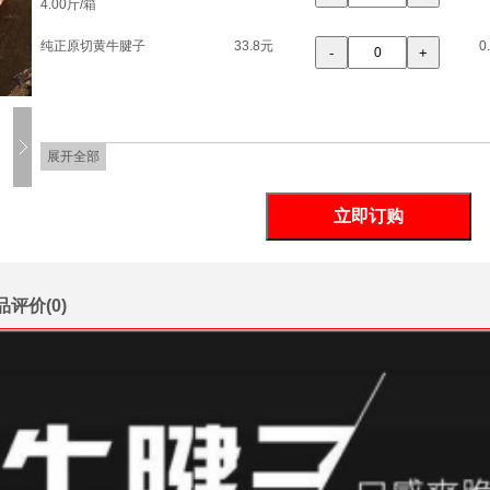
4.00斤/箱
纯正原切黄牛腱子
33.8元
0
-
+
展开全部
品评价(
0
)