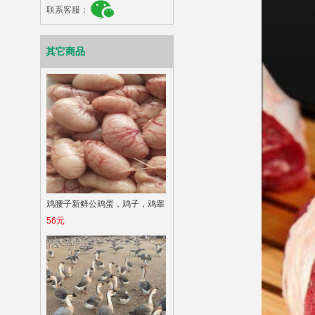
联系客服：
其它商品
鸡腰子新鲜公鸡蛋，鸡子，鸡睾
56元
丸，鸡肾，自己杀的，每天都有
鲜鸡腰